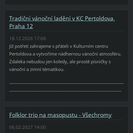
Tradiční vánoční ladění v KC Pertoldova,
Praha 12
18.12.2026 17:00
Již potřetí zahrajeme s přáteli v Kulturním centru
Pertoldova a vytvoříme nádhernou vánoční atmosféru.
Zdaleka nebudou jen koledy, ale prostě písničky s
vánoční a zimní tématikou.
_______________________________________________________
______________________________________________________
Folklor trio na masopustu - Všechromy
06.02.2027 14:00