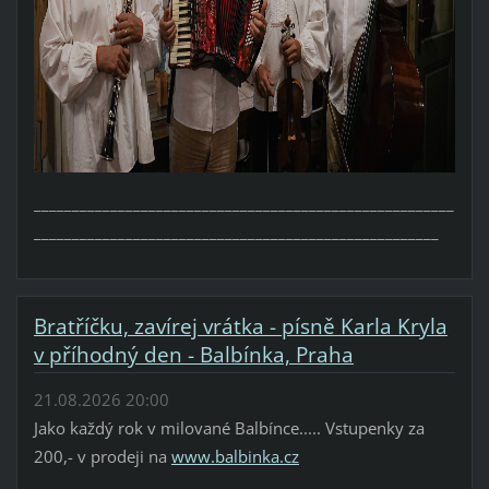
_______________________________________________________
_____________________________________________________
Bratříčku, zavírej vrátka - písně Karla Kryla
v příhodný den - Balbínka, Praha
21.08.2026 20:00
Jako každý rok v milované Balbínce..... Vstupenky za
200,- v prodeji na
www.balbinka.cz