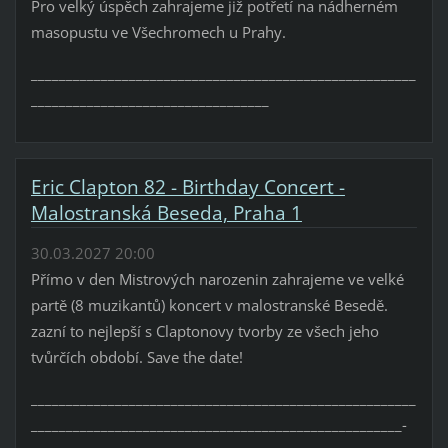
Pro velký úspěch zahrajeme již potřetí na nádherném
masopustu ve Všechromech u Prahy.
_______________________________________________________
__________________________________
Eric Clapton 82 - Birthday Concert -
Malostranská Beseda, Praha 1
30.03.2027 20:00
Přímo v den Mistrových narozenin zahrajeme ve velké
partě (8 muzikantů) koncert v malostranské Besedě.
zazní to nejlepší s Claptonovy tvorby ze všech jeho
tvůrčích období. Save the date!
_______________________________________________________
_____________________________________________________-