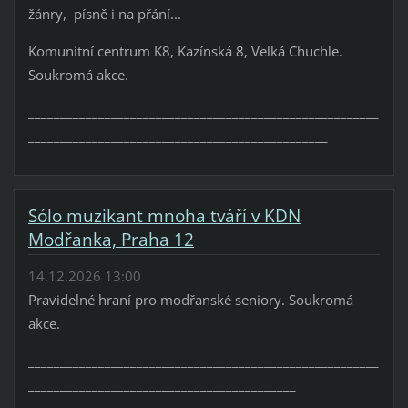
žánry, písně i na přání...
Komunitní centrum K8, Kazínská 8, Velká Chuchle.
Soukromá akce.
_______________________________________________________
_______________________________________________
Sólo muzikant mnoha tváří v KDN
Modřanka, Praha 12
14.12.2026 13:00
Pravidelné hraní pro modřanské seniory. Soukromá
akce.
_______________________________________________________
__________________________________________