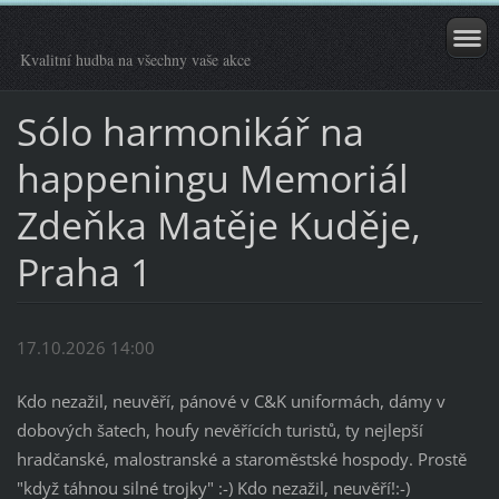
Kvalitní hudba na všechny vaše akce
Sólo harmonikář na
happeningu Memoriál
Zdeňka Matěje Kuděje,
Praha 1
17.10.2026 14:00
Kdo nezažil, neuvěří, pánové v C&K uniformách, dámy v
dobových šatech, houfy nevěřících turistů, ty nejlepší
hradčanské, malostranské a staroměstské hospody. Prostě
"když táhnou silné trojky" :-) Kdo nezažil, neuvěří!:-)