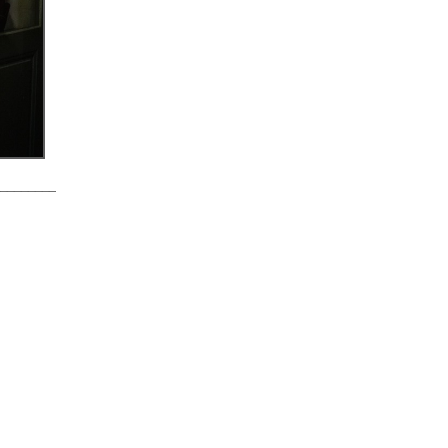
________________