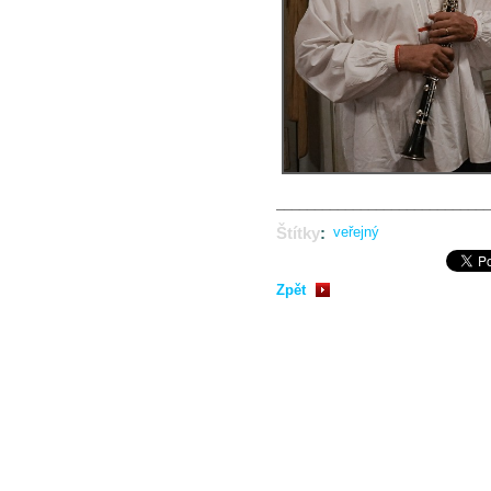
____________________________
Štítky
:
veřejný
Zpět