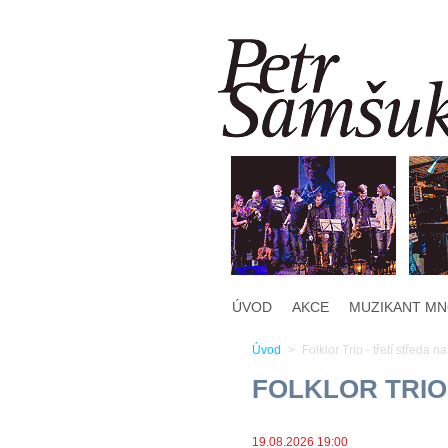
ÚVOD
AKCE
MUZIKANT MN
Úvod
>
Folklor Trio - třetí středa 
Kvalitní 
FOLKLOR TRIO
19.08.2026 19:00