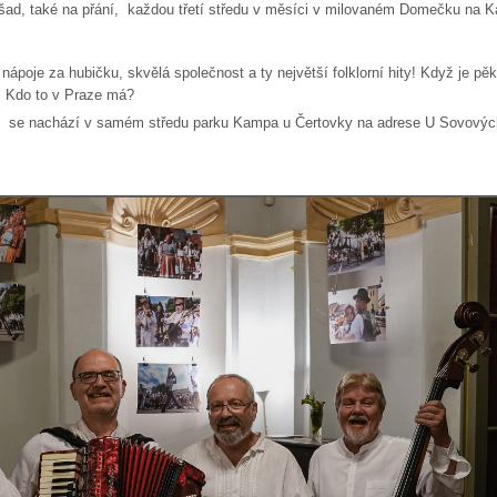
všad, také na přání, každou třetí středu v měsíci v milovaném Domečku na 
nápoje za hubičku, skvělá společnost a ty největší folklorní hity! Když je pě
! Kdo to v Praze má?
- se nachází v samém středu parku Kampa u Čertovky na adrese U Sovovýc