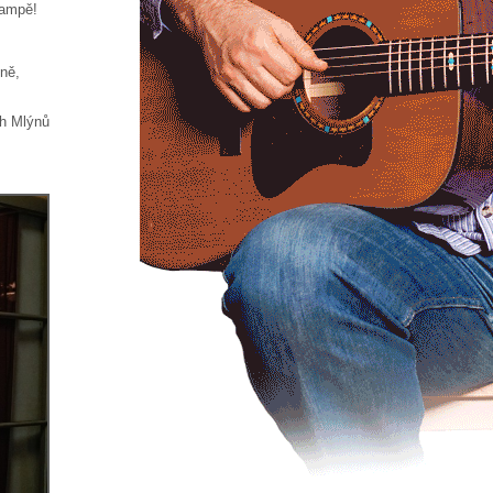
Kampě!
kně,
h Mlýnů