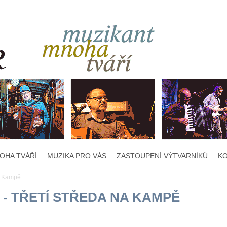
OHA TVÁŘÍ
MUZIKA PRO VÁS
ZASTOUPENÍ VÝTVARNÍKŮ
K
na Kampě
hudba na všechny vaše akce
 - TŘETÍ STŘEDA NA KAMPĚ