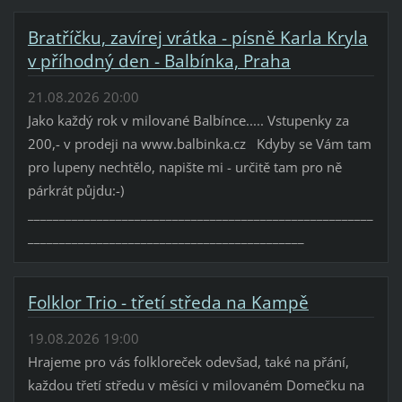
Bratříčku, zavírej vrátka - písně Karla Kryla
v příhodný den - Balbínka, Praha
21.08.2026 20:00
Jako každý rok v milované Balbínce..... Vstupenky za
200,- v prodeji na www.balbinka.cz Kdyby se Vám tam
pro lupeny nechtělo, napište mi - určitě tam pro ně
párkrát půjdu:-)
_______________________________________________________
____________________________________________
Folklor Trio - třetí středa na Kampě
19.08.2026 19:00
Hrajeme pro vás folkloreček odevšad, také na přání,
každou třetí středu v měsíci v milovaném Domečku na