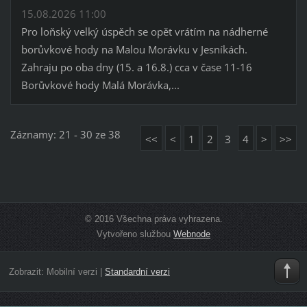
15.08.2026 11:00
Pro loňský velký úspěch se opět vrátím na nádherné
borůvkové hody na Malou Morávku v Jesníkách.
Zahraju po oba dny (15. a 16.8.) cca v čase 11-16
Borůvkové hody Malá Morávka,...
Záznamy: 21 - 30 ze 38
<<
<
1
2
3
4
>
>>
© 2016 Všechna práva vyhrazena.
Vytvořeno službou
Webnode
Zobrazit:
Mobilní verzi
|
Standardní verzi